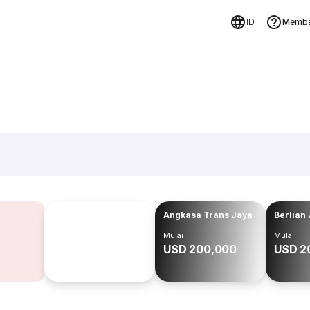
Memba
ID
Angkasa Trans Jaya
Berlian
Mulai
Mulai
USD 200,000
USD 2