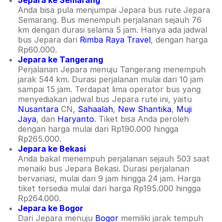
Jepara ke Semarang
Anda bisa pula menjumpai Jepara bus rute Jepara
Semarang. Bus menempuh perjalanan sejauh 76
km dengan durasi selama 5 jam. Hanya ada jadwal
bus Jepara dari
Rimba Raya Travel
, dengan harga
Rp60.000.
Jepara ke Tangerang
Perjalanan Jepara menuju Tangerang menempuh
jarak 544 km. Durasi perjalanan mulai dari 10 jam
sampai 15 jam. Terdapat lima operator bus yang
menyediakan jadwal bus Jepara rute ini, yaitu
Nusantara
CN,
Sahaalah
,
New Shantika
,
Muji
Jaya
, dan
Haryanto
. Tiket bisa Anda peroleh
dengan harga mulai dari Rp190.000 hingga
Rp265.000.
Jepara ke Bekasi
Anda bakal menempuh perjalanan sejauh 503 saat
menaiki bus Jepara Bekasi. Durasi perjalanan
bervariasi, mulai dari 9 jam hingga 24 jam. Harga
tiket tersedia mulai dari harga Rp195.000 hingga
Rp264.000.
Jepara ke Bogor
Dari Jepara menuju
Bogor
memiliki jarak tempuh