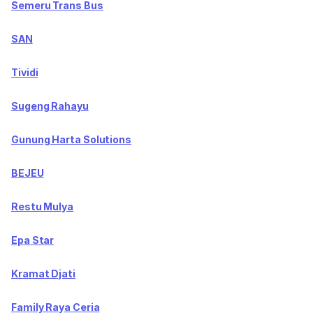
Semeru Trans Bus
SAN
Tividi
Sugeng Rahayu
Gunung Harta Solutions
BEJEU
Restu Mulya
Epa Star
Kramat Djati
Family Raya Ceria