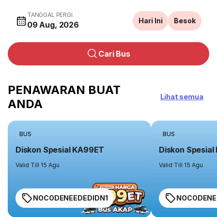
TANGGAL PERGI
Hari Ini
Besok
09 Aug, 2026
Cari Bus
PENAWARAN BUAT
Lihat semua
ANDA
BUS
BUS
Diskon Spesial KA99ET
Diskon Spesia
Valid Till 15 Agu
Valid Till 15 Agu
NOCODENEEDEDIDN1
NOCODENE