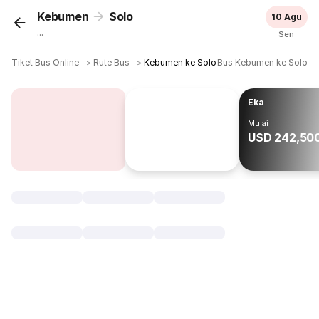
Kebumen
Solo
10 Agu
...
Sen
Tiket Bus Online
＞
Rute Bus
＞
Kebumen ke Solo
Bus Kebumen ke Solo
Eka
Mulai
USD 242,50