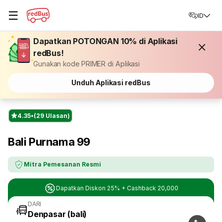
☰
ID
Dapatkan POTONGAN 10% di Aplikasi
redBus!
Gunakan kode PRIMER di Aplikasi
Unduh Aplikasi redBus
4.35
(29 Ulasan)
Bali Purnama 99
Mitra Pemesanan Resmi
Dapatkan Diskon 25% + Cashback 20,000
DARI