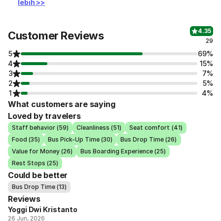
lebih >>
4.35
Customer Reviews
29
5
69%
4
15%
3
7%
2
5%
1
4%
What customers are saying
Loved by travelers
Staff behavior (59)
Cleanliness (51)
Seat comfort (41)
Food (35)
Bus Pick-Up Time (30)
Bus Drop Time (26)
Value for Money (26)
Bus Boarding Experience (25)
Rest Stops (25)
Could be better
Bus Drop Time (13)
Reviews
Yoggi Dwi Kristanto
26 Jun, 2026