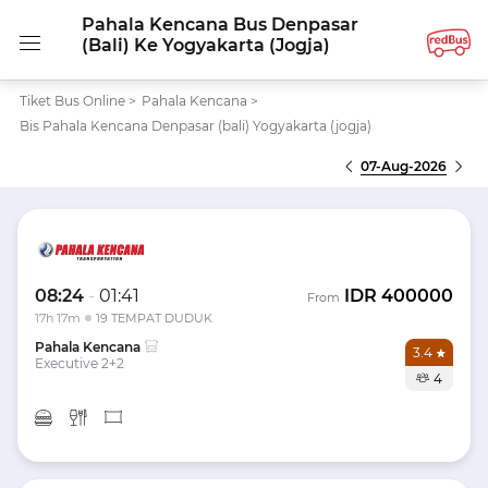
Pahala Kencana Bus Denpasar
(bali) Ke Yogyakarta (jogja)
Tiket Bus Online
>
Pahala Kencana
>
Bis Pahala Kencana Denpasar (bali) Yogyakarta (jogja)
07-Aug-2026
08:24
-
01:41
IDR
400000
From
17h 17m
19 TEMPAT DUDUK
Pahala Kencana
3.4
Executive 2+2
4