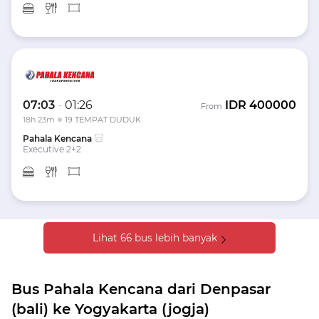
07:03
-
01:26
IDR
400000
From
18h 23m
19 TEMPAT DUDUK
Pahala Kencana
Executive 2+2
Lihat 66 bus lebih banyak
Bus Pahala Kencana dari Denpasar
(bali) ke Yogyakarta (jogja)