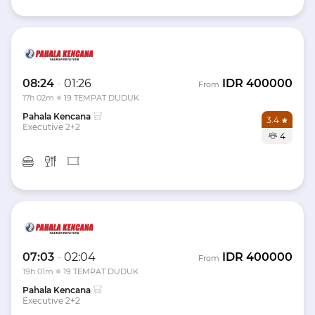
08:24
-
01:26
IDR
400000
From
17h 02m
19 TEMPAT DUDUK
Pahala Kencana
3.4
Executive 2+2
4
07:03
-
02:04
IDR
400000
From
19h 01m
19 TEMPAT DUDUK
Pahala Kencana
Executive 2+2