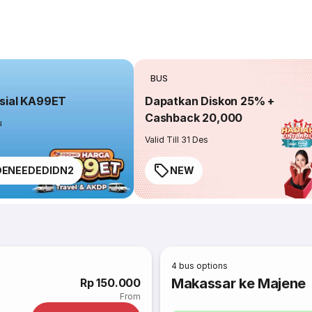
BUS
sial KA99ET
Dapatkan Diskon 25% +
Cashback 20,000
u
Valid Till 31 Des
ENEEDEDIDN2
NEW
4
bus options
Makassar ke Majene
Rp 150.000
From