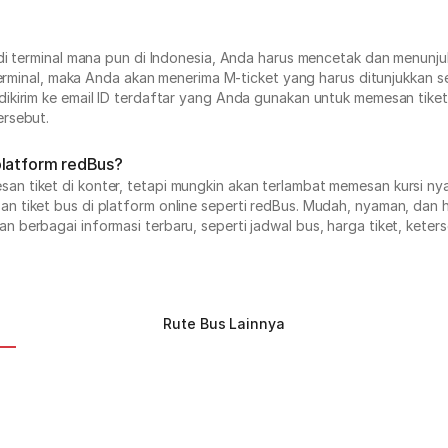
di terminal mana pun di Indonesia, Anda harus mencetak dan menunjukk
terminal, maka Anda akan menerima M-ticket yang harus ditunjukkan se
ikirim ke email ID terdaftar yang Anda gunakan untuk memesan tiket
ersebut.
platform redBus?
 tiket di konter, tetapi mungkin akan terlambat memesan kursi nya
 tiket bus di platform online seperti redBus. Mudah, nyaman, dan 
 berbagai informasi terbaru, seperti jadwal bus, harga tiket, keter
Rute Bus Lainnya