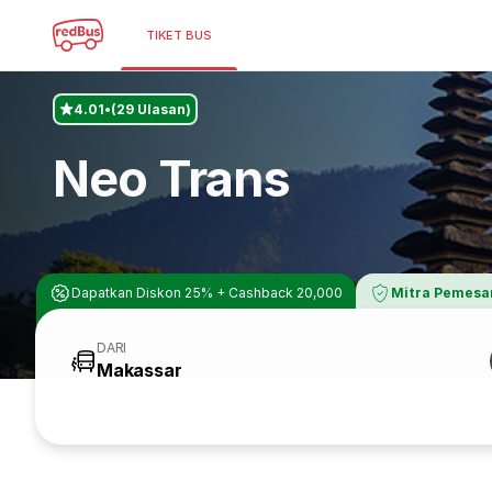
TIKET BUS
4.01
(29 Ulasan)
Neo Trans
Dapatkan Diskon 25% + Cashback 20,000
Mitra Pemesa
DARI