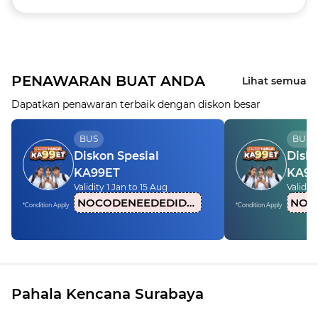
PENAWARAN BUAT ANDA
Lihat semua
Dapatkan penawaran terbaik dengan diskon besar
BUS
BUS
Diskon Spesial
Disko
KA99ET
KA99
Validity 1 Jan to 15 Aug
Validity
NOCODENEEDEDIDN1
*Condition Apply
*Condition Apply
Pahala Kencana Surabaya