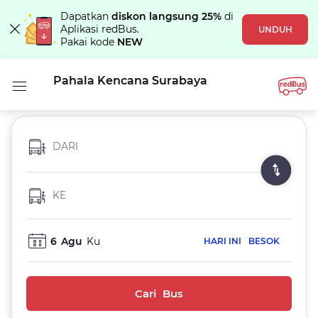
Dapatkan
diskon langsung 25%
di
Aplikasi redBus.
UNDUH
Pakai kode
NEW
Pahala Kencana Surabaya
DARI
KE
6
Agu
Ku
HARI INI
BESOK
Cari Bus