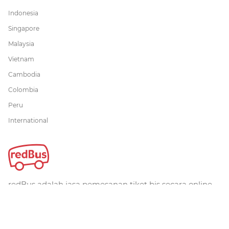
Indonesia
Singapore
Malaysia
Vietnam
Cambodia
Colombia
Peru
International
redBus adalah jasa pemesanan tiket bis secara online
terbesar di dunia. Telah dipercaya lebih dari 36 juta
pelanggan secara global. redBus menawarkan
pemesanan tiket bis melalui website, iOS dan aplikasi