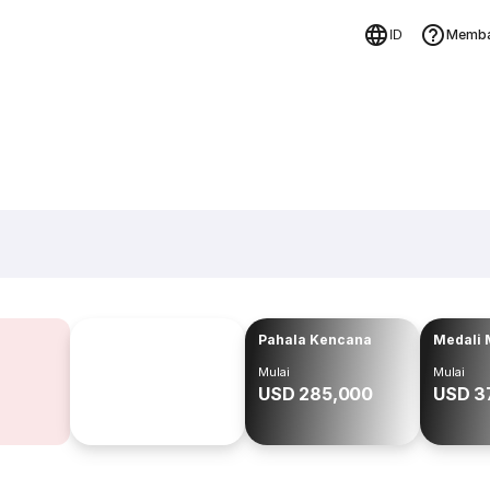
Memba
ID
Pahala Kencana
Medali 
Mulai
Mulai
USD 285,000
USD 3