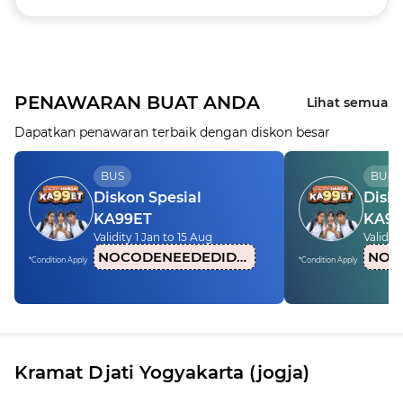
PENAWARAN BUAT ANDA
Lihat semua
Dapatkan penawaran terbaik dengan diskon besar
BUS
BUS
Diskon Spesial
Disko
KA99ET
KA99
Validity 1 Jan to 15 Aug
Validity
NOCODENEEDEDIDN1
*Condition Apply
*Condition Apply
Kramat Djati Yogyakarta (jogja)