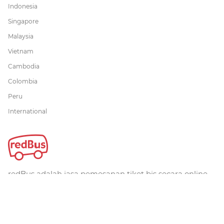
Indonesia
Singapore
Malaysia
Vietnam
Cambodia
Colombia
Peru
International
redBus adalah jasa pemesanan tiket bis secara online
terbesar di dunia. Telah dipercaya lebih dari 36 juta
pelanggan secara global. redBus menawarkan
pemesanan tiket bis melalui website, iOS dan aplikasi