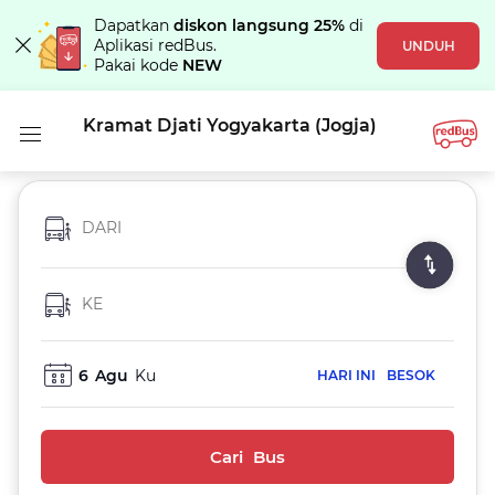
Dapatkan
diskon langsung 25%
di
Aplikasi redBus.
UNDUH
Pakai kode
NEW
Kramat Djati Yogyakarta (jogja)
DARI
KE
6
Agu
Ku
HARI INI
BESOK
Cari Bus