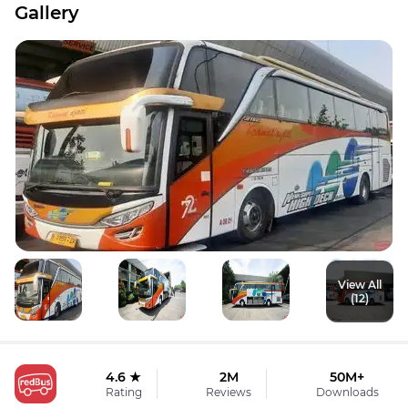
Gallery
View All
(12)
4.6 ★
2M
50M+
Rating
Reviews
Downloads