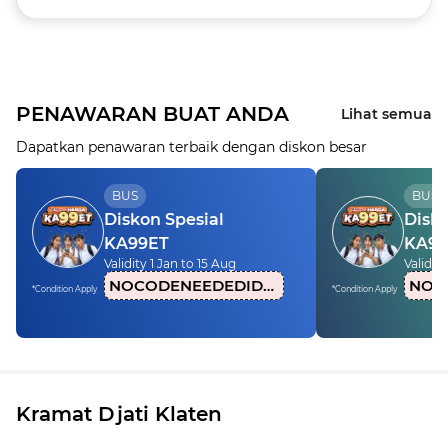
PENAWARAN BUAT ANDA
Lihat semua
Dapatkan penawaran terbaik dengan diskon besar
BUS
BUS
Diskon Spesial
Disko
KA99ET
KA99
Validity 1 Jan to 15 Aug
Validity
NOCODENEEDEDIDN1
*Condition Apply
*Condition Apply
Kramat Djati Klaten