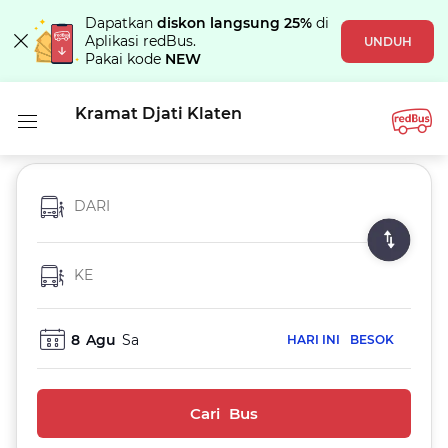
Dapatkan
diskon langsung 25%
di
Aplikasi redBus.
UNDUH
Pakai kode
NEW
Kramat Djati Klaten
DARI
KE
8
Agu
Sa
HARI INI
BESOK
Cari Bus