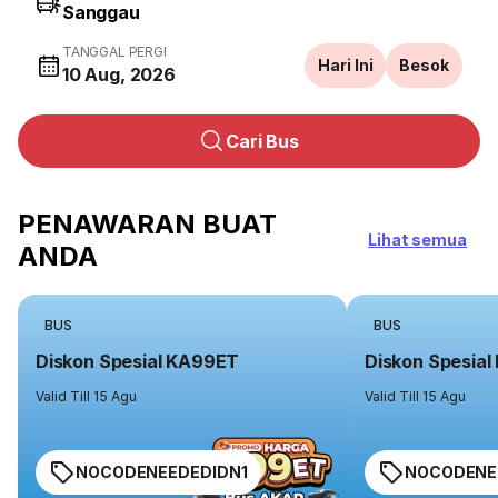
TANGGAL PERGI
Hari Ini
Besok
10 Aug, 2026
Cari Bus
PENAWARAN BUAT
Lihat semua
ANDA
BUS
BUS
Diskon Spesial KA99ET
Diskon Spesia
Valid Till 15 Agu
Valid Till 15 Agu
NOCODENEEDEDIDN1
NOCODENE