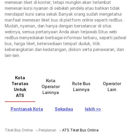
memesan tiket di konter, tetapi mungkin akan terlambat
memesan kursi nyaman di sebelah jendela atau bahkan tidak
mendapat kursi sama sekali. Banyak orang sudah mengetahui
manfaat memesan tiket bus di platform online seperti redBus.
Mudah, nyaman, dan hanya dengan berselancar di situs
webnya, semua pertanyaan Anda akan terjawab.Situs web
redBus menyediakan berbagai informasi terbaru, seperti jadwal
bus, harga tiket, ketersediaan tempat duduk, titik
keberangkatan dan kedatangan, diskon serta penawaran, dan
lain-lain.
Kota
Kota
Teratas
Rute Bus
Operator
Operator
Untuk
Lainnya
Lain
Lainnya
ATS
Pontianak Kota
Sekadau
lebih >>
Tiket Bus Online
＞
Perjalanan
＞
ATS Tiket Bus Online