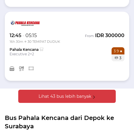
12:45
-
05:15
IDR
300000
From
16h 30m
30 TEMPAT DUDUK
Pahala Kencana
3.9
Executive 2+2
3
Lihat 43 bus lebih banyak
Bus Pahala Kencana dari Depok ke
Surabaya