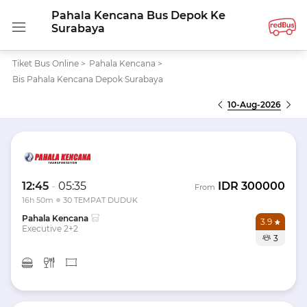
Pahala Kencana Bus Depok Ke
Surabaya
Tiket Bus Online
>
Pahala Kencana
>
Bis Pahala Kencana Depok Surabaya
10-Aug-2026
12:45
-
05:35
IDR
300000
From
16h 50m
30 TEMPAT DUDUK
Pahala Kencana
3.9
Executive 2+2
3