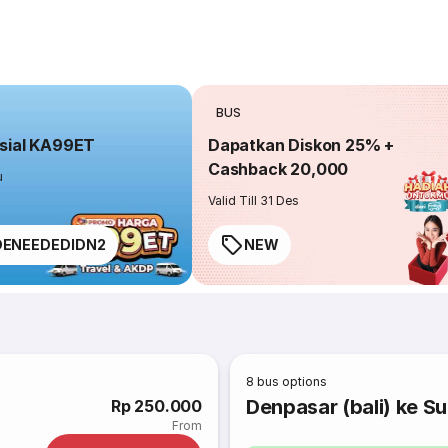
BUS
sial KA99ET
Dapatkan Diskon 25% +
Cashback 20,000
u
Valid Till 31 Des
ENEEDEDIDN2
NEW
8
bus options
Denpasar (bali) ke S
Rp 250.000
From