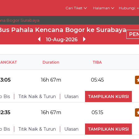
Cari Tiket
Halaman
Hubungi: 
ana Bogor Surabaya
Bus Pahala Kencana Bogor ke Surabaya
PE
10-Aug-2026
RANGKAT
Duration
TIBA
13:05
16h 67m
05:45
o Bis
Titik Naik & Turun
Ulasan
TAMPILKAN KURSI
No Reviews Available
TURUN
12:35
16h 67m
05:15
Snacks
Makan
o Bis
Titik Naik & Turun
Ulasan
TAMPILKAN KURSI