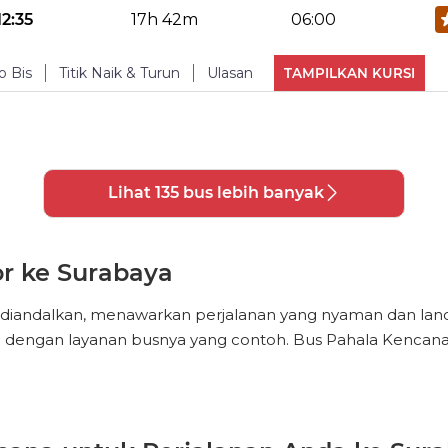
Toilet
Reading Light
Cha
No Reviews Available
TURUN
12:35
17h 42m
06:00
PHOTOS
(
9
)
Snacks
Makan
o Bis
Titik Naik & Turun
Ulasan
TAMPILKAN KURSI
Toilet
Reading Light
Cha
No Reviews Available
TURUN
PHOTOS
(
9
)
Snacks
Makan
Lihat 135 bus lebih banyak
Toilet
Reading Light
Cha
PHOTOS
(
9
)
r ke Surabaya
iandalkan, menawarkan perjalanan yang nyaman dan lancar 
a dengan layanan busnya yang contoh. Bus Pahala Kencana 