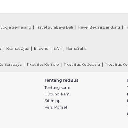
l Jogja Semarang
Travel Surabaya Bali
Travel Bekasi Bandung
T
s
Kramat Djati
Efisiensi
SAN
RamaSakti
 Ke Surabaya
Tiket Bus Ke Solo
Tiket Bus Ke Jepara
Tiket Bus Ke
Tentang redBus
Tentang kami
Hubungi kami
Sitemap
Versi Ponsel