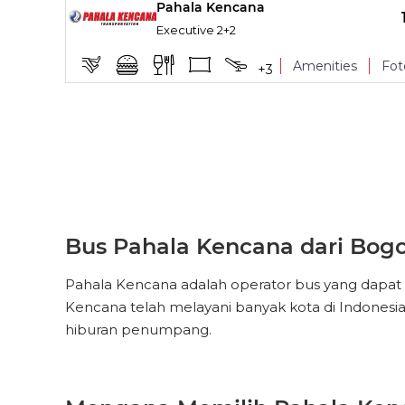
Pahala Kencana
Reclining seat
TITIK NAIK
Executive 2+2
Leg Rest
Amenities
Fot
+
3
Reclining seat
TITIK NAIK
Leg Rest
Reclining seat
Bus Pahala Kencana dari Bogo
Pahala Kencana adalah operator bus yang dapat d
Kencana telah melayani banyak kota di Indonesi
hiburan penumpang.