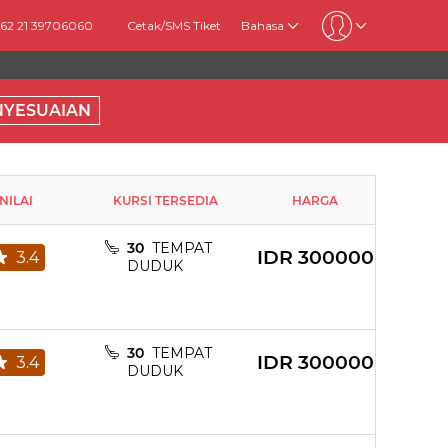
+62 21 39706060
Cetak/SMS Tiket
Bahasa
NYESUAIAN
NILAI
KURSI TERSEDIA
HARGA
30
TEMPAT
IDR
300000
3.4
DUDUK
30
TEMPAT
IDR
300000
3.4
DUDUK
Pillow