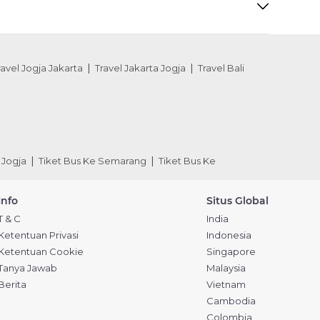
ravel Jogja Jakarta
Travel Jakarta Jogja
Travel Bali
 Jogja
Tiket Bus Ke Semarang
Tiket Bus Ke
Info
Situs Global
T & C
India
Ketentuan Privasi
Indonesia
Ketentuan Cookie
Singapore
Tanya Jawab
Malaysia
Berita
Vietnam
Cambodia
Colombia