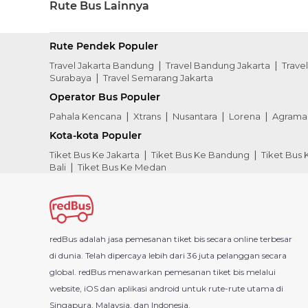
Rute Bus Lainnya
Rute Pendek Populer
Travel Jakarta Bandung
Travel Bandung Jakarta
Trave
Surabaya
Travel Semarang Jakarta
Operator Bus Populer
Pahala Kencana
Xtrans
Nusantara
Lorena
Agrama
Kota-kota Populer
Tiket Bus Ke Jakarta
Tiket Bus Ke Bandung
Tiket Bus
Bali
Tiket Bus Ke Medan
redBus adalah jasa pemesanan tiket bis secara online terbesar
di dunia. Telah dipercaya lebih dari 36 juta pelanggan secara
global. redBus menawarkan pemesanan tiket bis melalui
website, iOS dan aplikasi android untuk rute-rute utama di
Singapura, Malaysia, dan Indonesia.