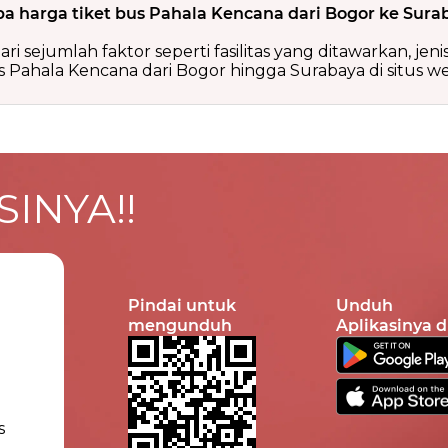
a harga tiket bus Pahala Kencana dari Bogor ke Sura
ri sejumlah faktor seperti fasilitas yang ditawarkan, jen
 Pahala Kencana dari Bogor hingga Surabaya di situs we
INYA!!
Pindai untuk
Unduh
mengunduh
Aplikasinya d
s