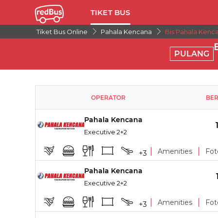
TIKET BUS
Tiket Bus Online
Pahala Kencana
Bis Pahala Kenc
PULANG
OPERATOR
BE
Pahala Kencana
Executive 2+2
Amenities
Fot
+
3
Pahala Kencana
TITIK NAIK
Executive 2+2
Leg Rest
Amenities
Fot
+
3