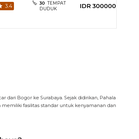
30
TEMPAT
rging Point
IDR
300000
3.4
DUDUK
Pillow
rging Point
Pillow
rging Point
dari Bogor ke Surabaya. Sejak didirikan, Pahala
memiliki fasilitas standar untuk kenyamanan dan