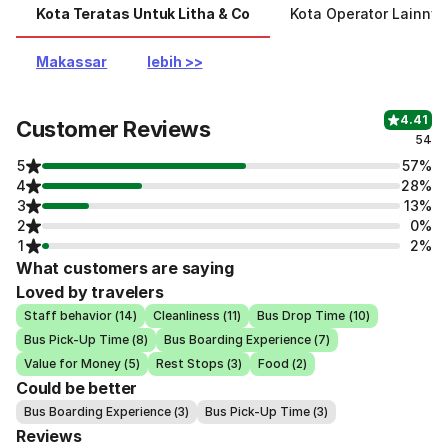
Kota Teratas Untuk Litha & Co
Kota Operator Lainnya
Makassar
lebih >>
4.41
Customer Reviews
54
5
57%
4
28%
3
13%
2
0%
1
2%
What customers are saying
Loved by travelers
Staff behavior (14)
Cleanliness (11)
Bus Drop Time (10)
Bus Pick-Up Time (8)
Bus Boarding Experience (7)
Value for Money (5)
Rest Stops (3)
Food (2)
Could be better
Bus Boarding Experience (3)
Bus Pick-Up Time (3)
Reviews