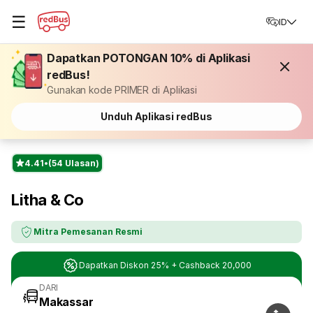
☰
ID
Dapatkan POTONGAN 10% di Aplikasi
redBus!
Gunakan kode PRIMER di Aplikasi
Unduh Aplikasi redBus
4.41
(54 Ulasan)
Litha & Co
Mitra Pemesanan Resmi
Dapatkan Diskon 25% + Cashback 20,000
DARI