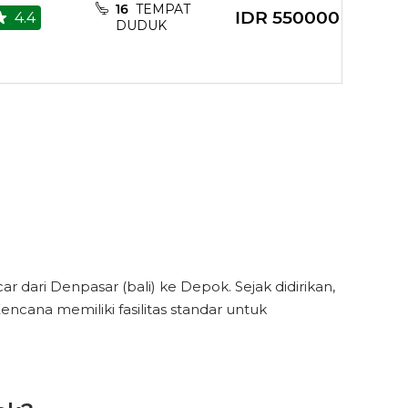
16
TEMPAT
rging Point
IDR
550000
4.4
DUDUK
Pillow
rging Point
Pillow
rging Point
dari Denpasar (bali) ke Depok. Sejak didirikan,
cana memiliki fasilitas standar untuk