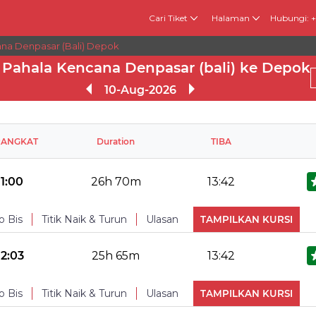
Cari Tiket
Halaman
Hubungi: 
ana Denpasar (bali) Depok
 Pahala Kencana Denpasar (bali) ke Depok
10-Aug-2026
RANGKAT
Duration
TIBA
11:00
26h 70m
13:42
o Bis
Titik Naik & Turun
Ulasan
TAMPILKAN KURSI
No Reviews Available
TURUN
12:03
25h 65m
13:42
Snacks
Makan
o Bis
Titik Naik & Turun
Ulasan
TAMPILKAN KURSI