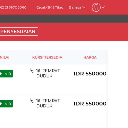
+62 21 39706060
Cetak/SMS Tiket
Bahasa
PENYESUAIAN
NILAI
KURSI TERSEDIA
HARGA
16
TEMPAT
IDR
550000
4.4
DUDUK
16
TEMPAT
IDR
550000
4.4
DUDUK
Pillow