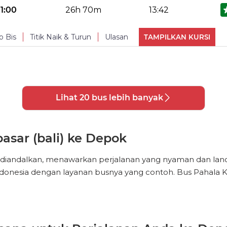
Toilet
Reading Light
Cha
No Reviews Available
TURUN
11:00
26h 70m
13:42
PHOTOS
(
9
)
Snacks
Makan
o Bis
Titik Naik & Turun
Ulasan
TAMPILKAN KURSI
Toilet
Reading Light
Cha
No Reviews Available
TURUN
PHOTOS
(
9
)
Snacks
Makan
Lihat 20 bus lebih banyak
Toilet
Reading Light
Cha
PHOTOS
(
9
)
asar (bali) ke Depok
iandalkan, menawarkan perjalanan yang nyaman dan lancar 
donesia dengan layanan busnya yang contoh. Bus Pahala Ken