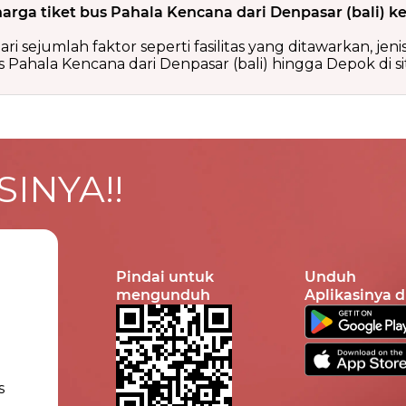
arga tiket bus Pahala Kencana dari Denpasar (bali) k
ri sejumlah faktor seperti fasilitas yang ditawarkan, jen
 Pahala Kencana dari Denpasar (bali) hingga Depok di si
INYA!!
Pindai untuk
Unduh
mengunduh
Aplikasinya d
s