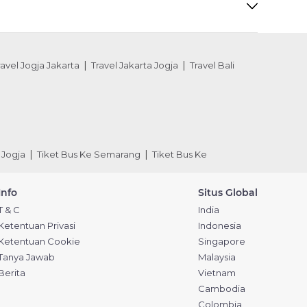
ravel Jogja Jakarta
Travel Jakarta Jogja
Travel Bali
 Jogja
Tiket Bus Ke Semarang
Tiket Bus Ke
Info
Situs Global
T & C
India
Ketentuan Privasi
Indonesia
Ketentuan Cookie
Singapore
Tanya Jawab
Malaysia
Berita
Vietnam
Cambodia
Colombia