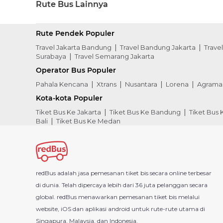
Rute Bus Lainnya
Rute Pendek Populer
Travel Jakarta Bandung
Travel Bandung Jakarta
Trave
Surabaya
Travel Semarang Jakarta
Operator Bus Populer
Pahala Kencana
Xtrans
Nusantara
Lorena
Agrama
Kota-kota Populer
Tiket Bus Ke Jakarta
Tiket Bus Ke Bandung
Tiket Bus
Bali
Tiket Bus Ke Medan
redBus adalah jasa pemesanan tiket bis secara online terbesar
di dunia. Telah dipercaya lebih dari 36 juta pelanggan secara
global. redBus menawarkan pemesanan tiket bis melalui
website, iOS dan aplikasi android untuk rute-rute utama di
Singapura, Malaysia, dan Indonesia.