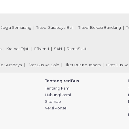
l Jogja Semarang
Travel Surabaya Bali
Travel Bekasi Bandung
T
s
Kramat Djati
Efisiensi
SAN
RamaSakti
 Ke Surabaya
Tiket Bus Ke Solo
Tiket Bus Ke Jepara
Tiket Bus Ke
Tentang redBus
Tentang kami
Hubungi kami
Sitemap
Versi Ponsel