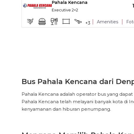
Pahala Kencana
Reclining seat
TITIK NAIK
Executive 2+2
Leg Rest
Amenities
Fot
+
3
Reclining seat
TITIK NAIK
Leg Rest
Reclining seat
Bus Pahala Kencana dari Denp
Pahala Kencana adalah operator bus yang dapat d
Pahala Kencana telah melayani banyak kota di In
kenyamanan dan hiburan penumpang.