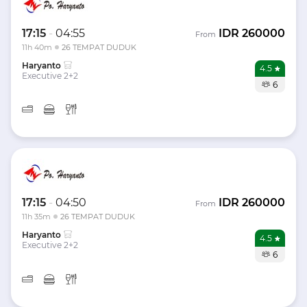
17:15
-
04:55
IDR
260000
From
11h 40m
26 TEMPAT DUDUK
Haryanto
4.5
Executive 2+2
6
17:15
-
04:50
IDR
260000
From
11h 35m
26 TEMPAT DUDUK
Haryanto
4.5
Executive 2+2
6