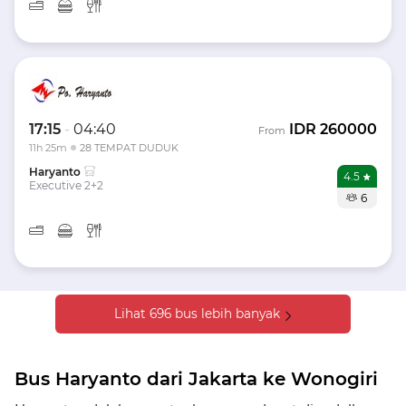
17:15
-
04:40
IDR
260000
From
11h 25m
28 TEMPAT DUDUK
Haryanto
4.5
Executive 2+2
6
Lihat 696 bus lebih banyak
Bus Haryanto dari Jakarta ke Wonogiri