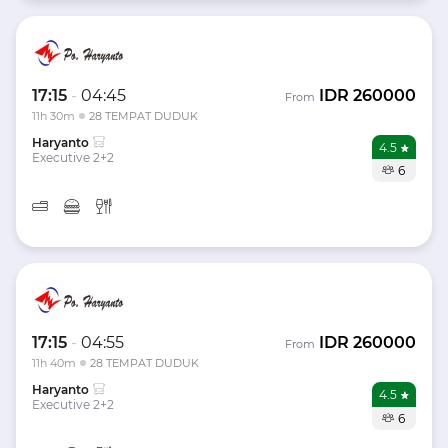
17:15
-
04:45
IDR
260000
From
11h 30m
28 TEMPAT DUDUK
Haryanto
4.5
Executive 2+2
6
17:15
-
04:55
IDR
260000
From
11h 40m
28 TEMPAT DUDUK
Haryanto
4.5
Executive 2+2
6