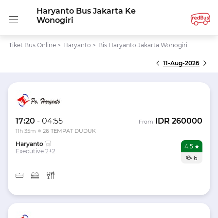
Haryanto Bus Jakarta Ke
Wonogiri
Tiket Bus Online
>
Haryanto
>
Bis Haryanto Jakarta Wonogiri
11-Aug-2026
17:20
-
04:55
IDR
260000
From
11h 35m
26 TEMPAT DUDUK
Haryanto
4.5
Executive 2+2
6