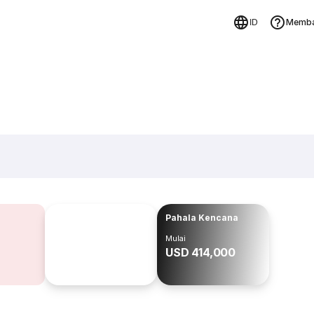
Memba
ID
Pahala Kencana
Mulai
USD 414,000