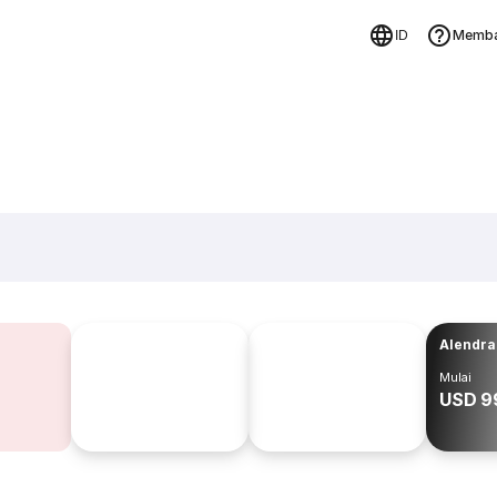
Memba
ID
Alendra
Mulai
USD 9