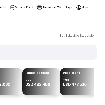
ntu
Partner Kami
Tunjukkan Tiket Saya
akun
Bus Bekasi ke Situbondo
Pahala Kencana
Debe Trans
Wa
Mulai
Mulai
Mul
9,000
USD 432,400
USD 477,500
US