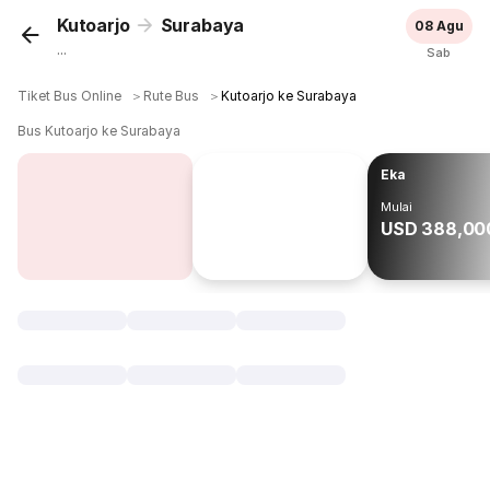
Kutoarjo
Surabaya
08 Agu
...
Sab
Tiket Bus Online
＞
Rute Bus
＞
Kutoarjo ke Surabaya
Bus Kutoarjo ke Surabaya
Eka
Mulai
USD 388,00