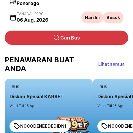
TANGGAL PERGI
Hari Ini
Besok
06 Aug, 2026
Cari Bus
PENAWARAN BUAT
Lihat semua
ANDA
BUS
BUS
Diskon Spesial KA99ET
Diskon Spesia
Valid Till 15 Agu
Valid Till 15 Agu
NOCODENEEDEDIDN1
NOCODENE