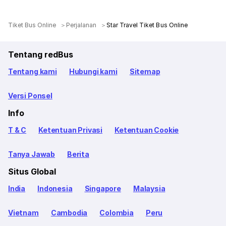
Tiket Bus Online
Perjalanan
Star Travel Tiket Bus Online
Tentang redBus
Tentang kami
Hubungi kami
Sitemap
Versi Ponsel
Info
T & C
Ketentuan Privasi
Ketentuan Cookie
Tanya Jawab
Berita
Situs Global
India
Indonesia
Singapore
Malaysia
Vietnam
Cambodia
Colombia
Peru