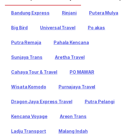
Bandung Express
Rinjani
Putera Mulya
Big Bird
Universal Travel
Po akas
Putra Remaja
Pahala Kencana
Sunjaya Trans
Aretha Travel
Cahaya Tour & Travel
PO MAWAR
Wisata Komodo
Purnajaya Travel
Dragon Jaya Express Travel
Putra Pelangi
Kencana Voyage
Areon Trans
Ladju Transport
Malang Indah