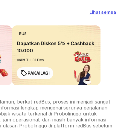
Lihat semua
BUS
Dapatkan Diskon 5% + Cashback
10.000
Valid Till 31 Des
PAKAILAGI
amun, berkat redBus, proses ini menjadi sangat
informasi lengkap mengenai serunya perjalanan
objek wisata terkenal di
Probolinggo
untuk
 jam operasional, dan masih banyak informasi
a ulasan
Probolinggo
di platform redBus sebelum