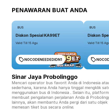
PENAWARAN BUAT ANDA
BUS
BUS
Diskon Spesial KA99ET
Diskon Spe
Valid Till 15 Agu
Valid Till 15 Ag
NOCODENEEDEDIDN1
NOCOD
Sinar Jaya Probolinggo
Mencari operator bus favorit Anda di Indonesia ata
sederhana, karena Anda hanya tinggal mengklik sat
menggunakan bus di
Indonesia
. Selain itu, platfo
membuat pengalaman perjalanan Anda di
Proboling
lainnya, akan membantu Anda pergi dari satu objek
memesan tiket bus secara
online
.