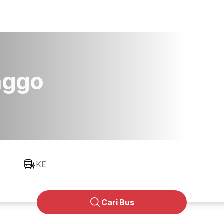
nggo
KE
Cari Bus