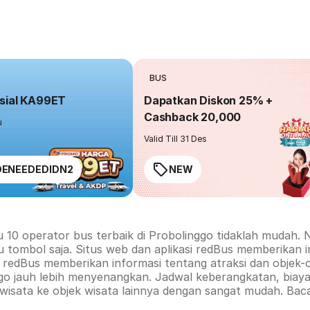
BUS
sial KA99ET
Dapatkan Diskon 25% +
Cashback 20,000
u
Valid Till 31 Des
ENEEDEDIDN2
NEW
u 10 operator bus terbaik di
Probolinggo
tidaklah mudah. N
u tombol saja. Situs web dan aplikasi redBus memberikan 
rm redBus memberikan informasi tentang atraksi dan objek-
go
jauh lebih menyenangkan. Jadwal keberangkatan, biaya,
 wisata ke objek wisata lainnya dengan sangat mudah. Bac