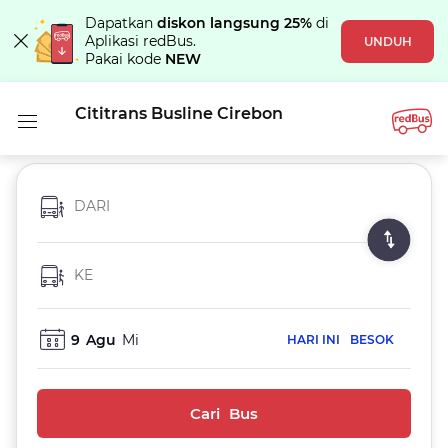
Dapatkan
diskon langsung 25%
di
Aplikasi redBus.
UNDUH
Pakai kode
NEW
Cititrans Busline Cirebon
DARI
KE
9
Agu
Mi
HARI INI
BESOK
Cari Bus