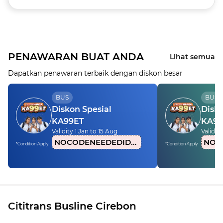
PENAWARAN BUAT ANDA
Lihat semua
Dapatkan penawaran terbaik dengan diskon besar
BUS
BUS
Diskon Spesial
Disko
KA99ET
KA99
Validity 1 Jan to 15 Aug
Validity
NOCODENEEDEDIDN1
*Condition Apply
*Condition Apply
Cititrans Busline Cirebon