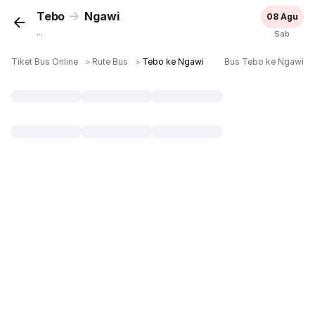
Tebo
Ngawi
08 Agu
...
Sab
Tiket Bus Online
＞
Rute Bus
＞
Tebo ke Ngawi
Bus Tebo ke Ngawi