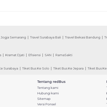
l Jogja Semarang
Travel Surabaya Bali
Travel Bekasi Bandung
T
s
Kramat Djati
Efisiensi
SAN
RamaSakti
 Ke Surabaya
Tiket Bus Ke Solo
Tiket Bus Ke Jepara
Tiket Bus Ke
Tentang redBus
Tentang kami
Hubungi kami
Sitemap
Versi Ponsel