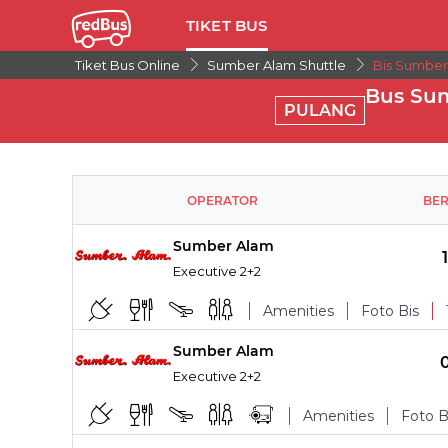
TIKET BUS
Tiket Bus Online
Sumber Alam Shuttle
Bis Sumber
Bus Sum
PULANG
OPERATOR
BE
Sumber Alam
Executive 2+2
Amenities
Foto Bis
Sumber Alam
TITIK NAIK
Executive 2+2
Charging Point
Amenities
Foto B