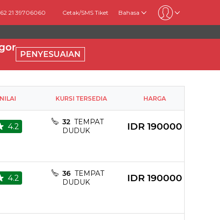
+62 21 39706060
Cetak/SMS Tiket
Bahasa
gor
PENYESUAIAN
NILAI
KURSI TERSEDIA
HARGA
32
TEMPAT
IDR
190000
4.2
DUDUK
36
TEMPAT
IDR
190000
4.2
DUDUK
Toilet