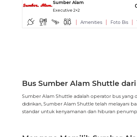
Sumber Alam
TITIK NAIK
Executive 2+2
Charging Point
Amenities
Foto Bis
Track My Bus
TITIK NAIK
Charging Point
Bus Sumber Alam Shuttle dari 
Sumber Alam Shuttle adalah operator bus yang da
didirikan, Sumber Alam Shuttle telah melayani ba
standar untuk kenyamanan dan hiburan penump