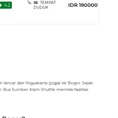
36
TEMPAT
IDR
190000
4.2
DUDUK
Toilet
Toilet
ncar dari Yogyakarta (jogja) ke Bogor. Sejak
 Bus Sumber Alam Shuttle memiliki fasilitas