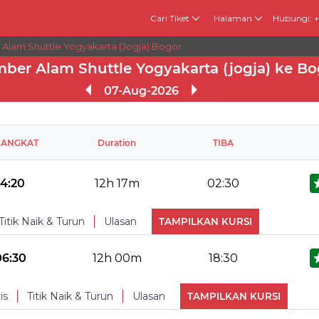
Cari Tiket
Halaman
Hubungi: 
 Alam Shuttle Yogyakarta (jogja) Bogor
ber Alam Shuttle Yogyakarta (jogja) ke Bo
07-Aug-2026
RANGKAT
Duration
TIBA
14:20
12h 17m
02:30
Titik Naik & Turun
Ulasan
TAMPILKAN KURSI
No Reviews Available
TURUN
06:30
12h 00m
18:30
Makan
Reclining seat
is
Titik Naik & Turun
Ulasan
TAMPILKAN KURSI