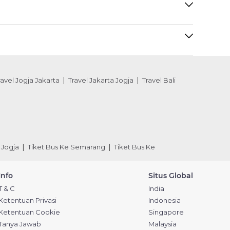
ravel Jogja Jakarta
Travel Jakarta Jogja
Travel Bali
 Jogja
Tiket Bus Ke Semarang
Tiket Bus Ke
Info
Situs Global
T & C
India
Ketentuan Privasi
Indonesia
Ketentuan Cookie
Singapore
Tanya Jawab
Malaysia