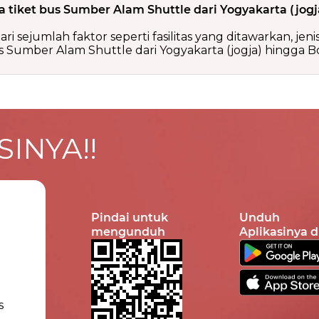
 tiket bus Sumber Alam Shuttle dari Yogyakarta (jogj
ri sejumlah faktor seperti fasilitas yang ditawarkan, jen
 Sumber Alam Shuttle dari Yogyakarta (jogja) hingga Bog
INYA!!
Pindai untuk
Unduh
mengunduh
Aplikasinya d
s