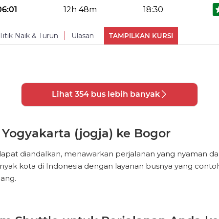
No Reviews Available
TURUN
06:01
12h 48m
18:30
PHOTOS
(
13
)
Makan
Reclining seat
Titik Naik & Turun
Ulasan
TAMPILKAN KURSI
No Reviews Available
TURUN
PHOTOS
(
13
)
Makan
Reclining seat
Lihat 354 bus lebih banyak
PHOTOS
(
13
)
Yogyakarta (jogja) ke Bogor
pat diandalkan, menawarkan perjalanan yang nyaman dan la
nyak kota di Indonesia dengan layanan busnya yang contoh.
ang.