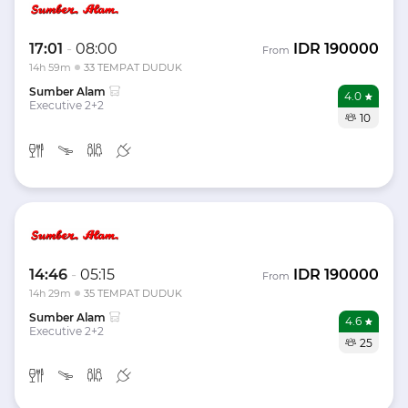
17:01
-
08:00
IDR
190000
From
14h 59m
33 TEMPAT DUDUK
Sumber Alam
4.0
Executive 2+2
10
14:46
-
05:15
IDR
190000
From
14h 29m
35 TEMPAT DUDUK
Sumber Alam
4.6
Executive 2+2
25