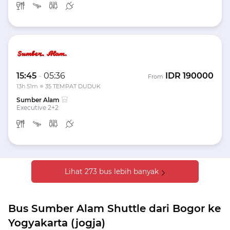
15:45
-
05:36
IDR
190000
From
13h 51m
35 TEMPAT DUDUK
Sumber Alam
Executive 2+2
Lihat 273 bus lebih banyak
Bus Sumber Alam Shuttle dari Bogor ke
Yogyakarta (jogja)