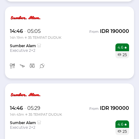
14:46
-
05:05
IDR
190000
From
14h 19m
35 TEMPAT DUDUK
Sumber Alam
4.6
Executive 2+2
25
14:46
-
05:29
IDR
190000
From
14h 43m
35 TEMPAT DUDUK
Sumber Alam
4.6
Executive 2+2
25