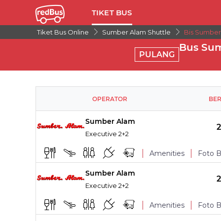
TIKET BUS
Tiket Bus Online
Sumber Alam Shuttle
Bis Sumber 
Bus Sum
PULANG
OPERATOR
BE
Sumber Alam
Executive 2+2
Amenities
Foto B
Sumber Alam
TITIK NAIK
Executive 2+2
Makan
Amenities
Foto B