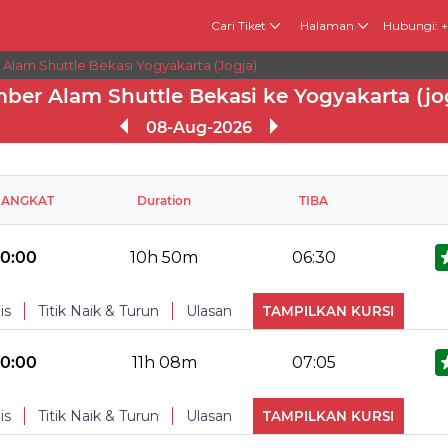
Cari Tiket
Halaman
Hubungi: 
Alam Shuttle Bekasi Yogyakarta (jogja)
ber Alam Shuttle Bekasi ke Yogyakarta (jo
08-Aug-2026
RANGKAT
Duration
TIBA
20:00
10h 50m
06:30
is
Titik Naik & Turun
Ulasan
TAMPILKAN KURSI
No Reviews Available
TURUN
20:00
11h 08m
07:05
Reclining seat
Toilet
Cha
is
Titik Naik & Turun
Ulasan
TAMPILKAN KURSI