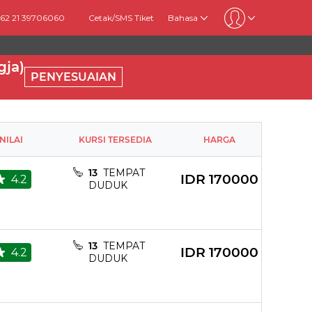
+62 21 39706060
Cetak/SMS Tiket
Bahasa
gja)
PENYESUAIAN
NILAI
KURSI TERSEDIA
HARGA
13
TEMPAT
IDR
170000
4.2
DUDUK
13
TEMPAT
IDR
170000
4.2
DUDUK
rging Point