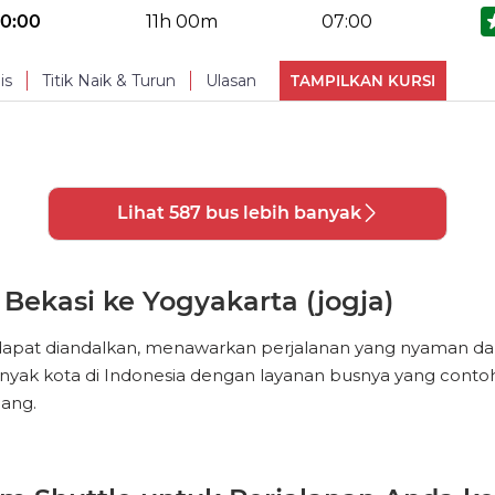
No Reviews Available
TURUN
20:00
11h 00m
07:00
PHOTOS
(
13
)
Reclining seat
Toilet
Cha
is
Titik Naik & Turun
Ulasan
TAMPILKAN KURSI
No Reviews Available
TURUN
PHOTOS
(
13
)
Reclining seat
Toilet
Cha
Lihat 587 bus lebih banyak
PHOTOS
(
13
)
Bekasi ke Yogyakarta (jogja)
pat diandalkan, menawarkan perjalanan yang nyaman dan la
nyak kota di Indonesia dengan layanan busnya yang contoh.
ang.