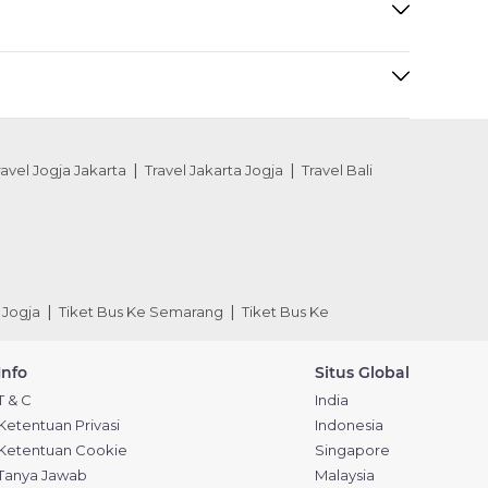
ravel Jogja Jakarta
Travel Jakarta Jogja
Travel Bali
 Jogja
Tiket Bus Ke Semarang
Tiket Bus Ke
Info
Situs Global
T & C
India
Ketentuan Privasi
Indonesia
Ketentuan Cookie
Singapore
Tanya Jawab
Malaysia