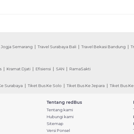
l Jogja Semarang
Travel Surabaya Bali
Travel Bekasi Bandung
T
s
Kramat Djati
Efisiensi
SAN
RamaSakti
 Ke Surabaya
Tiket Bus Ke Solo
Tiket Bus Ke Jepara
Tiket Bus Ke
Tentang redBus
Tentang kami
Hubungi kami
Sitemap
Versi Ponsel