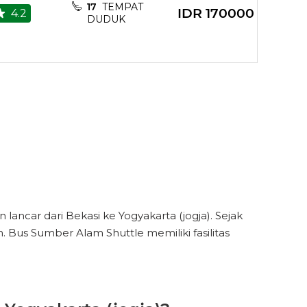
17
TEMPAT
IDR
170000
4.2
DUDUK
rging Point
rging Point
ncar dari Bekasi ke Yogyakarta (jogja). Sejak
 Bus Sumber Alam Shuttle memiliki fasilitas