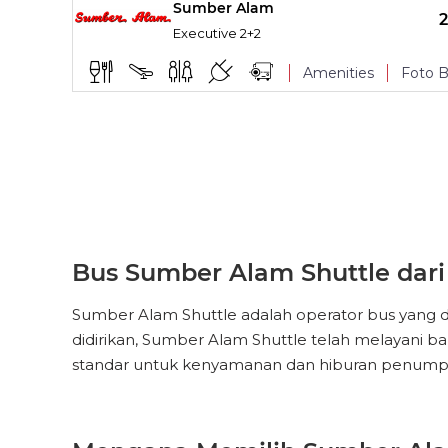
Sumber Alam
Track My Bus
TITIK NAIK
Executive 2+2
Makan
Amenities
Foto B
Track My Bus
TITIK NAIK
Makan
Track My Bus
Bus Sumber Alam Shuttle dari 
Sumber Alam Shuttle adalah operator bus yang da
didirikan, Sumber Alam Shuttle telah melayani ba
standar untuk kenyamanan dan hiburan penump