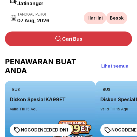
TANGGAL PERGI
Hari Ini
Besok
07 Aug, 2026
Cari Bus
PENAWARAN BUAT
Lihat semua
ANDA
BUS
BUS
Diskon Spesial KA99ET
Diskon Spesia
Valid Till 15 Agu
Valid Till 15 Agu
NOCODENEEDEDIDN1
NOCODENE