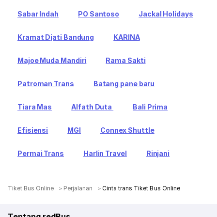
Sabar Indah
PO Santoso
Jackal Holidays
Kramat Djati Bandung
KARINA
Majoe Muda Mandiri
Rama Sakti
Patroman Trans
Batang pane baru
Tiara Mas
Alfath Duta
Bali Prima
Efisiensi
MGI
Connex Shuttle
Permai Trans
Harlin Travel
Rinjani
Tiket Bus Online
Perjalanan
Cinta trans Tiket Bus Online
Tentang redBus