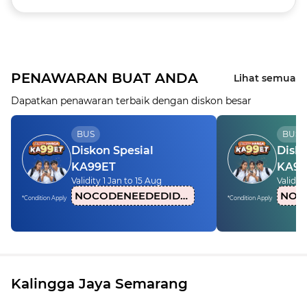
PENAWARAN BUAT ANDA
Lihat semua
Dapatkan penawaran terbaik dengan diskon besar
BUS
BUS
Diskon Spesial
Disko
KA99ET
KA99
Validity 1 Jan to 15 Aug
Validity
NOCODENEEDEDIDN1
*Condition Apply
*Condition Apply
Kalingga Jaya Semarang