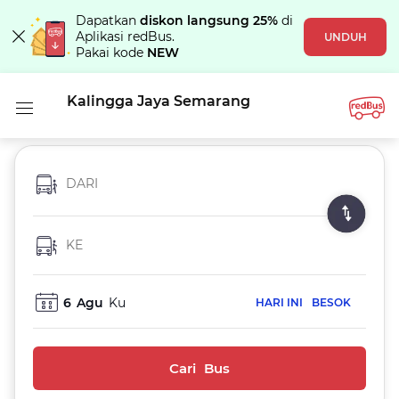
Dapatkan
diskon langsung 25%
di
Aplikasi redBus.
UNDUH
Pakai kode
NEW
Kalingga Jaya Semarang
DARI
KE
6
Agu
Ku
HARI INI
BESOK
Cari Bus