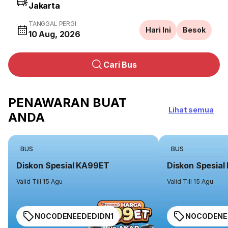
TANGGAL PERGI
Hari Ini
Besok
10 Aug, 2026
Cari Bus
PENAWARAN BUAT
Lihat semua
ANDA
BUS
BUS
Diskon Spesial KA99ET
Diskon Spesia
Valid Till 15 Agu
Valid Till 15 Agu
NOCODENEEDEDIDN1
NOCODENE