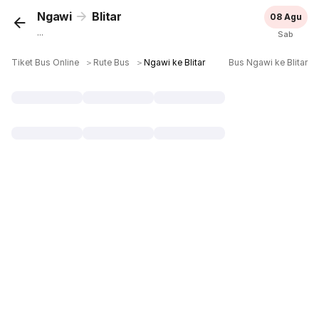
Ngawi
Blitar
08 Agu
...
Sab
Tiket Bus Online
＞
Rute Bus
＞
Ngawi ke Blitar
Bus Ngawi ke Blitar