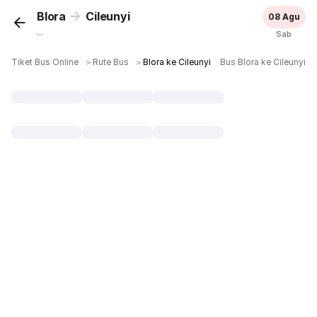
Blora
Cileunyi
08 Agu
...
Sab
Tiket Bus Online
＞
Rute Bus
＞
Blora ke Cileunyi
Bus Blora ke Cileunyi