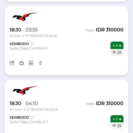
18:30
-
03:55
IDR
310000
From
9h 25m
17 TEMPAT DUDUK
SEMBODO
4.6
Suite Class Combi 2+1
25
18:30
-
04:10
IDR
310000
From
9h 40m
17 TEMPAT DUDUK
SEMBODO
4.6
Suite Class Combi 2+1
25