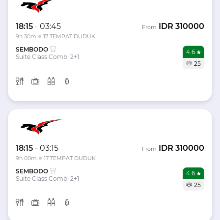
18:15
-
03:45
IDR
310000
From
9h 30m
17 TEMPAT DUDUK
SEMBODO
4.6
Suite Class Combi 2+1
25
18:15
-
03:15
IDR
310000
From
9h 00m
17 TEMPAT DUDUK
SEMBODO
4.6
Suite Class Combi 2+1
25