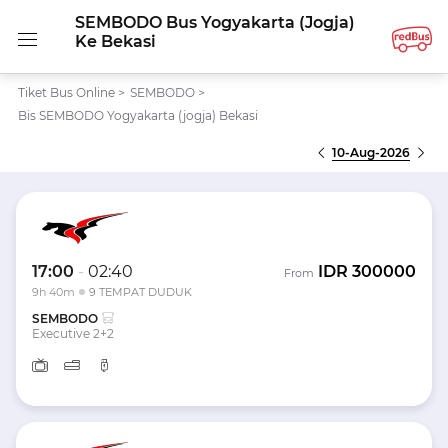
SEMBODO Bus Yogyakarta (jogja)
Ke Bekasi
Tiket Bus Online
>
SEMBODO
>
Bis SEMBODO Yogyakarta (jogja) Bekasi
10-Aug-2026
17:00
-
02:40
IDR
300000
From
9h 40m
9 TEMPAT DUDUK
SEMBODO
Executive 2+2