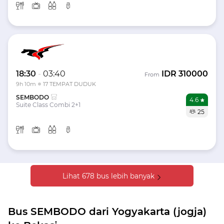
18:30
-
03:40
IDR
310000
From
9h 10m
17 TEMPAT DUDUK
SEMBODO
4.6
Suite Class Combi 2+1
25
Lihat 678 bus lebih banyak
Bus SEMBODO dari Yogyakarta (jogja)