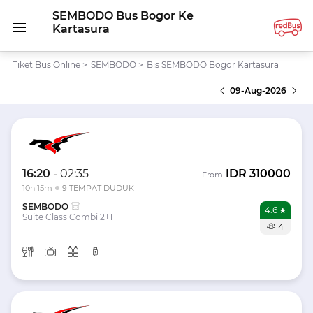
SEMBODO Bus Bogor Ke
Kartasura
Tiket Bus Online
>
SEMBODO
>
Bis SEMBODO Bogor Kartasura
09-Aug-2026
16:20
-
02:35
IDR
310000
From
10h 15m
9 TEMPAT DUDUK
SEMBODO
4.6
Suite Class Combi 2+1
4