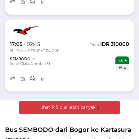
17:05
-
02:45
IDR
310000
From
9h 40m
9 TEMPAT DUDUK
SEMBODO
4.6
Suite Class Combi 2+1
4
Lihat 145 bus lebih banyak
Bus SEMBODO dari Bogor ke Kartasura