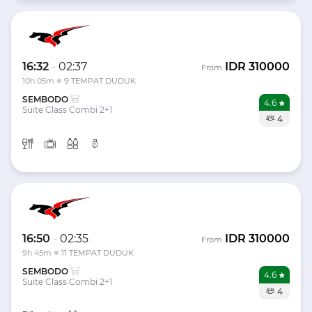
16:32
-
02:37
IDR
310000
From
10h 05m
9 TEMPAT DUDUK
SEMBODO
4.6
Suite Class Combi 2+1
4
16:50
-
02:35
IDR
310000
From
9h 45m
11 TEMPAT DUDUK
SEMBODO
4.6
Suite Class Combi 2+1
4