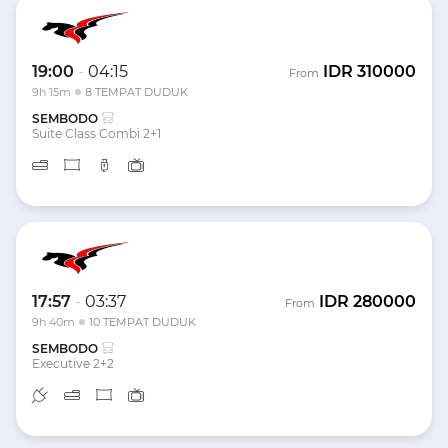
19:00
-
04:15
IDR
310000
From
9h 15m
8 TEMPAT DUDUK
SEMBODO
Suite Class Combi 2+1
17:57
-
03:37
IDR
280000
From
9h 40m
10 TEMPAT DUDUK
SEMBODO
Executive 2+2