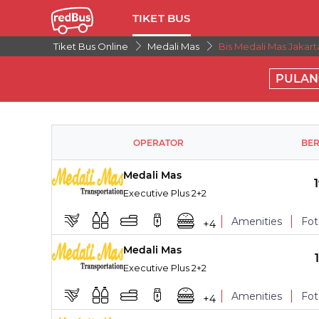
TIKET BUS
Tiket Bus Online
Medali Mas
Bis Medali Mas Jakar
PULAN
OPERATOR
BE
Medali Mas
Executive Plus 2+2
Amenities
Fot
+
4
Medali Mas
TITIK NAIK
Executive Plus 2+2
Leg Rest
Amenities
Fot
+
4