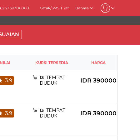
+62 21 39706060
Cetak/SMS Tiket
Bahasa
SUAIAN
NILAI
KURSI TERSEDIA
HARGA
13
TEMPAT
IDR
390000
3.9
DUDUK
13
TEMPAT
IDR
390000
3.9
DUDUK
rt for charger