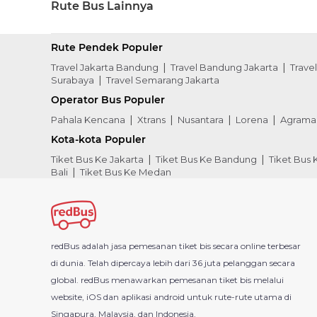
Rute Bus Lainnya
Rute Pendek Populer
Travel Jakarta Bandung
Travel Bandung Jakarta
Trave
Surabaya
Travel Semarang Jakarta
Operator Bus Populer
Pahala Kencana
Xtrans
Nusantara
Lorena
Agrama
Kota-kota Populer
Tiket Bus Ke Jakarta
Tiket Bus Ke Bandung
Tiket Bus
Bali
Tiket Bus Ke Medan
redBus adalah jasa pemesanan tiket bis secara online terbesar
di dunia. Telah dipercaya lebih dari 36 juta pelanggan secara
global. redBus menawarkan pemesanan tiket bis melalui
website, iOS dan aplikasi android untuk rute-rute utama di
Singapura, Malaysia, dan Indonesia.