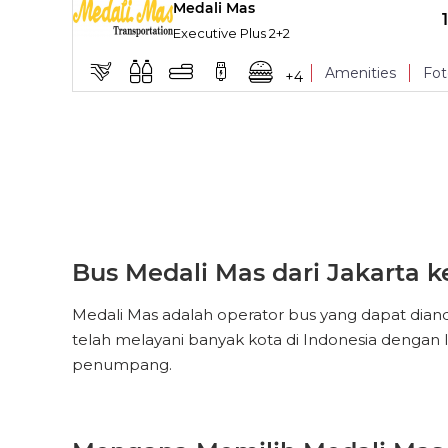
Medali Mas
Snacks
TITIK NAIK
Executive Plus 2+2
Leg Rest
Amenities
Fot
+
4
Snacks
TITIK NAIK
Leg Rest
Snacks
Bus Medali Mas dari Jakarta 
Medali Mas adalah operator bus yang dapat diand
telah melayani banyak kota di Indonesia dengan 
penumpang.