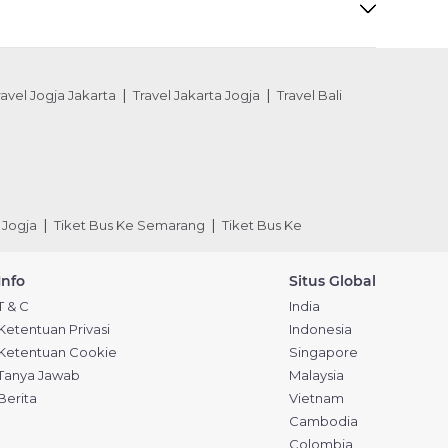
ravel Jogja Jakarta
Travel Jakarta Jogja
Travel Bali
 Jogja
Tiket Bus Ke Semarang
Tiket Bus Ke
Info
Situs Global
T & C
India
Ketentuan Privasi
Indonesia
Ketentuan Cookie
Singapore
Tanya Jawab
Malaysia
Berita
Vietnam
Cambodia
Colombia