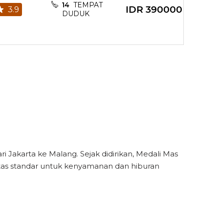
14
TEMPAT
Toilet
IDR
390000
3.9
DUDUK
rt for charger
Toilet
rt for charger
Toilet
Jakarta ke Malang. Sejak didirikan, Medali Mas
litas standar untuk kenyamanan dan hiburan