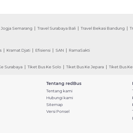
l Jogja Semarang
Travel Surabaya Bali
Travel Bekasi Bandung
T
s
Kramat Djati
Efisiensi
SAN
RamaSakti
 Ke Surabaya
Tiket Bus Ke Solo
Tiket Bus Ke Jepara
Tiket Bus Ke
Tentang redBus
Tentang kami
Hubungi kami
Sitemap
Versi Ponsel