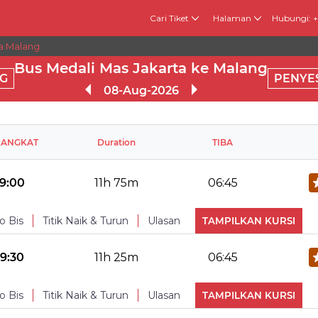
Cari Tiket
Halaman
Hubungi: 
ta Malang
Bus Medali Mas Jakarta ke Malang
G
PENYE
08-Aug-2026
RANGKAT
Duration
TIBA
19:00
11h 75m
06:45
o Bis
Titik Naik & Turun
Ulasan
TAMPILKAN KURSI
No Reviews Available
TURUN
19:30
11h 25m
06:45
Water Bottle
Blankets
USB po
o Bis
Titik Naik & Turun
Ulasan
TAMPILKAN KURSI