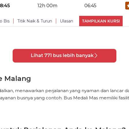
Makan
Pillow
No Reviews Available
TURUN
18:45
12h 00m
06:45
PHOTOS
(
10
)
Water Bottle
Blankets
USB po
o Bis
Titik Naik & Turun
Ulasan
TAMPILKAN KURSI
Makan
Pillow
No Reviews Available
TURUN
PHOTOS
(
10
)
Water Bottle
Blankets
USB po
Lihat 771 bus lebih banyak
Makan
Pillow
PHOTOS
(
10
)
ke Malang
alkan, menawarkan perjalanan yang nyaman dan lancar dari 
layanan busnya yang contoh. Bus Medali Mas memiliki fasi