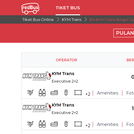
TIKET BUS
Tiket Bus Online
KYM Trans
Bis KYM Trans Bogor S
PULAN
OPERATOR
BE
KYM Trans
Executive 2+2
Amenities
Fot
+
2
KYM Trans
TITIK NAIK
Executive 2+2
Leg Rest
Amenities
Fot
+
2