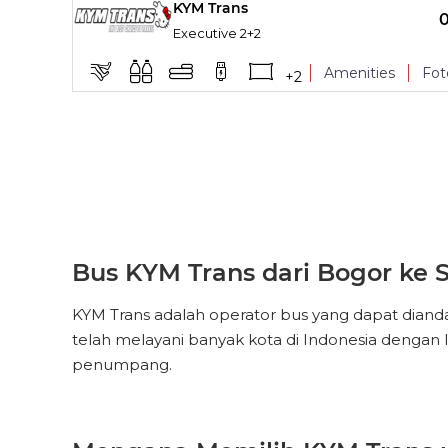
KYM Trans
Pillow
TITIK NAIK
Executive 2+2
Leg Rest
Amenities
Fot
+
2
Pillow
TITIK NAIK
Leg Rest
Pillow
Bus KYM Trans dari Bogor ke 
KYM Trans adalah operator bus yang dapat dianda
telah melayani banyak kota di Indonesia dengan 
penumpang.