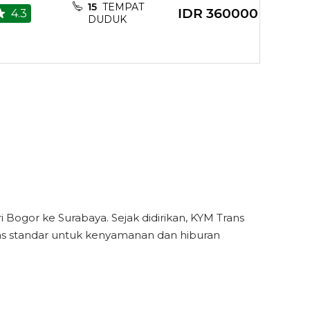
15
TEMPAT
IDR
360000
4.3
DUDUK
rt for charger
rt for charger
Bogor ke Surabaya. Sejak didirikan, KYM Trans
itas standar untuk kenyamanan dan hiburan