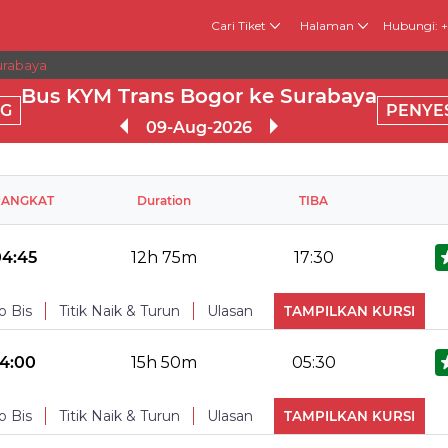
Cari Tiket
Halaman
Hubungi: 
urabaya
Bus KYM Trans Bogor ke Surabaya
G
PENYE
09-Aug-2026
RANGKAT
Duration
TIBA
04:45
12h 75m
17:30
o Bis
Titik Naik & Turun
Ulasan
TAMPILKAN KURSI
No Reviews Available
TURUN
14:00
15h 50m
05:30
Water Bottle
Blankets
USB po
o Bis
Titik Naik & Turun
Ulasan
TAMPILKAN KURSI