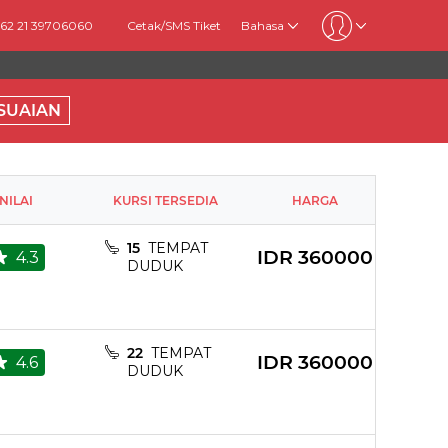
+62 21 39706060
Cetak/SMS Tiket
Bahasa
SUAIAN
NILAI
KURSI TERSEDIA
HARGA
15
TEMPAT
IDR
360000
4.3
DUDUK
22
TEMPAT
IDR
360000
4.6
DUDUK
rt for charger