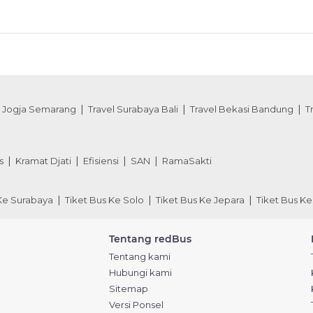
l Jogja Semarang
Travel Surabaya Bali
Travel Bekasi Bandung
T
s
Kramat Djati
Efisiensi
SAN
RamaSakti
 Ke Surabaya
Tiket Bus Ke Solo
Tiket Bus Ke Jepara
Tiket Bus Ke
Tentang redBus
Tentang kami
Hubungi kami
Sitemap
Versi Ponsel