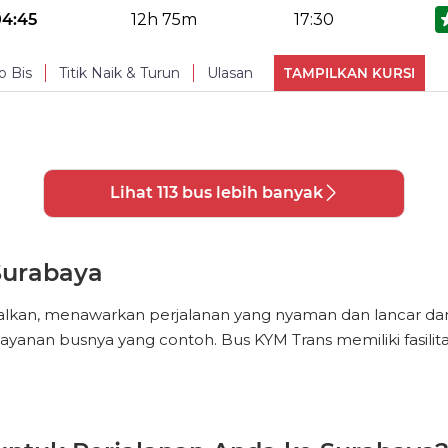
Central TV
Toilet
No Reviews Available
TURUN
04:45
12h 75m
17:30
PHOTOS
(
9
)
Water Bottle
Blankets
USB po
o Bis
Titik Naik & Turun
Ulasan
TAMPILKAN KURSI
Central TV
Toilet
No Reviews Available
TURUN
PHOTOS
(
9
)
Water Bottle
Blankets
USB po
Lihat 113 bus lebih banyak
Central TV
Toilet
PHOTOS
(
9
)
Surabaya
lkan, menawarkan perjalanan yang nyaman dan lancar dari 
layanan busnya yang contoh. Bus KYM Trans memiliki fasil