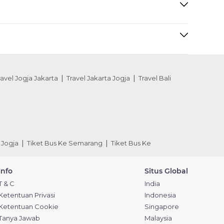
ravel Jogja Jakarta
Travel Jakarta Jogja
Travel Bali
 Jogja
Tiket Bus Ke Semarang
Tiket Bus Ke
Info
Situs Global
T & C
India
Ketentuan Privasi
Indonesia
Ketentuan Cookie
Singapore
Tanya Jawab
Malaysia