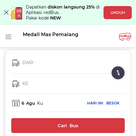
Dapatkan
diskon langsung 25%
di
Aplikasi redBus.
UNDUH
Pakai kode
NEW
Medali Mas Pemalang
DARI
KE
6
Agu
Ku
HARI INI
BESOK
Cari Bus