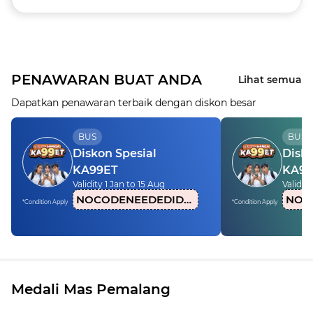
PENAWARAN BUAT ANDA
Lihat semua
Dapatkan penawaran terbaik dengan diskon besar
BUS
BUS
Diskon Spesial
Disko
KA99ET
KA99
Validity 1 Jan to 15 Aug
Validity
NOCODENEEDEDIDN1
*Condition Apply
*Condition Apply
Medali Mas Pemalang