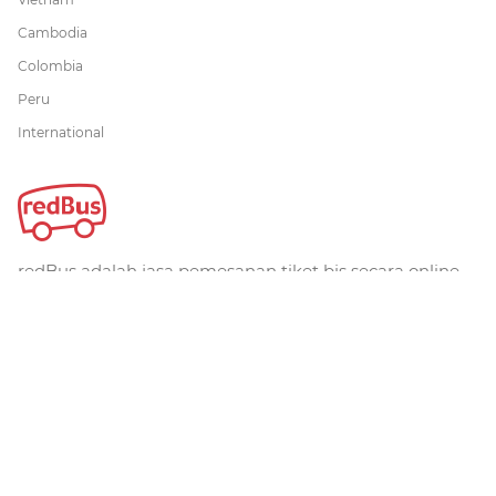
Cambodia
Colombia
Peru
International
redBus adalah jasa pemesanan tiket bis secara online
terbesar di dunia. Telah dipercaya lebih dari 36 juta
pelanggan secara global. redBus menawarkan
pemesanan tiket bis melalui website, iOS dan aplikasi
android untuk rute-rute utama di Singapura, Malaysia,
dan Indonesia.