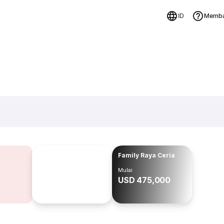
Memba
ID
Family Raya Ceria
Mulai
USD 475,000