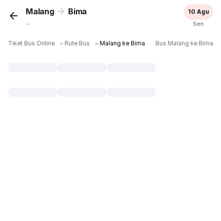
Malang
Bima
10 Agu
...
Sen
Tiket Bus Online
＞
Rute Bus
＞
Malang ke Bima
Bus Malang ke Bima