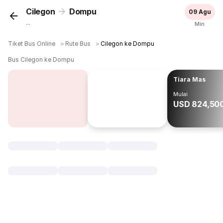
Cilegon
Dompu
09 Agu
...
Min
Tiket Bus Online
＞
Rute Bus
＞
Cilegon ke Dompu
Bus Cilegon ke Dompu
Tiara Mas
Mulai
USD 824,50