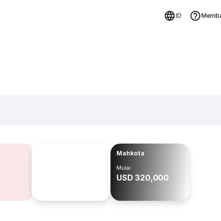
Memba
ID
Mahkota
Mulai
USD 320,000