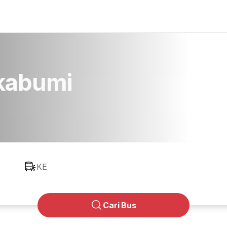
ukabumi
KE
Cari Bus