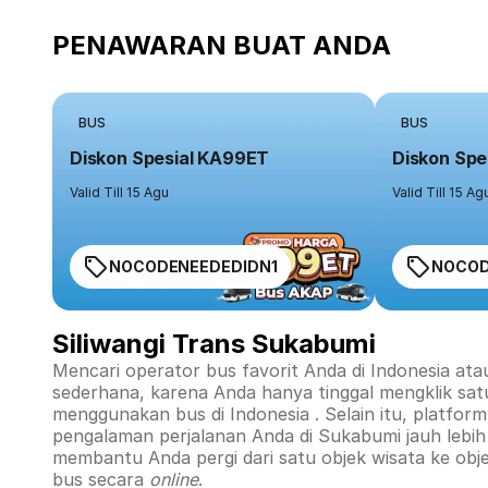
PENAWARAN BUAT ANDA
BUS
BUS
Diskon Spesial KA99ET
Diskon Spe
Valid Till 15 Agu
Valid Till 15 Ag
NOCODENEEDEDIDN1
NOCOD
Siliwangi Trans Sukabumi
Mencari operator bus favorit Anda di Indonesia ata
sederhana, karena Anda hanya tinggal mengklik sat
menggunakan bus di
Indonesia
. Selain itu, platfo
pengalaman perjalanan Anda di
Sukabumi
jauh lebi
membantu Anda pergi dari satu objek wisata ke obj
bus secara
online
.