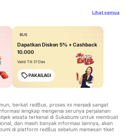
Lihat semua
BUS
Dapatkan Diskon 5% + Cashback
10.000
Valid Till 31 Des
PAKAILAGI
un, berkat redBus, proses ini menjadi sangat
informasi lengkap mengenai serunya perjalanan
objek wisata terkenal di
Sukabumi
untuk membuat
onal, dan masih banyak informasi lainnya, akan
bumi
di platform redBus sebelum memesan tiket