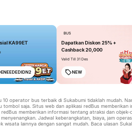
BUS
sial KA99ET
Dapatkan Diskon 25% +
Cashback 20,000
u
Valid Till 31 Des
ENEEDEDIDN2
NEW
u 10 operator bus terbaik di
Sukabumi
tidaklah mudah. Nam
u tombol saja. Situs web dan aplikasi redBus memberikan 
rm redBus memberikan informasi tentang atraksi dan objek-
h menyenangkan. Jadwal keberangkatan, biaya, jam operasi
ek wisata lainnya dengan sangat mudah. Baca ulasan
Suka