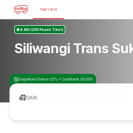
TIKET BUS
4.88
(259 Pesan Tiket)
Siliwangi Trans S
Dapatkan Diskon 25% + Cashback 20,000
DARI