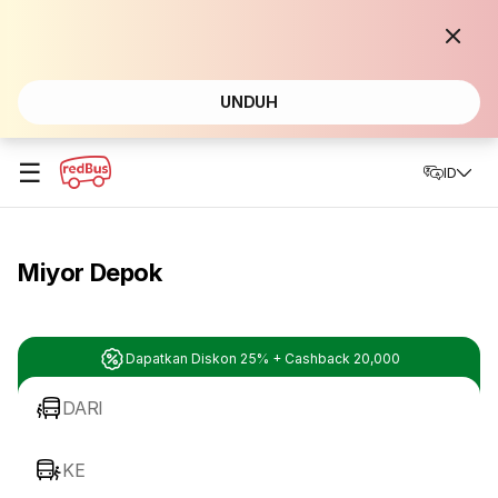
UNDUH
☰
ID
Miyor Depok
Dapatkan Diskon 25% + Cashback 20,000
DARI
KE