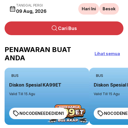
TANGGAL PERGI
Hari Ini
Besok
09 Aug, 2026
Cari Bus
PENAWARAN BUAT
Lihat semua
ANDA
BUS
BUS
Diskon Spesial KA99ET
Diskon Spesia
Valid Till 15 Agu
Valid Till 15 Agu
NOCODENEEDEDIDN1
NOCODENE