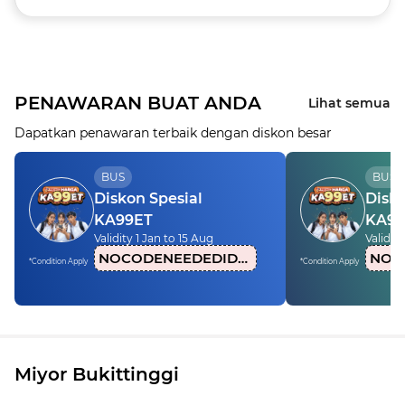
PENAWARAN BUAT ANDA
Lihat semua
Dapatkan penawaran terbaik dengan diskon besar
BUS
BUS
Diskon Spesial
Disko
KA99ET
KA99
Validity 1 Jan to 15 Aug
Validity
NOCODENEEDEDIDN1
*Condition Apply
*Condition Apply
Miyor Bukittinggi