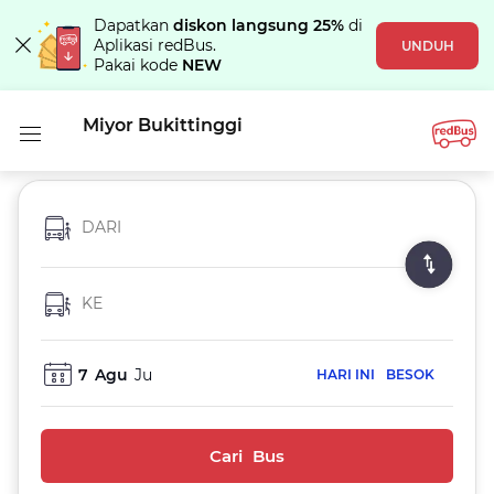
Dapatkan
diskon langsung 25%
di
Aplikasi redBus.
UNDUH
Pakai kode
NEW
Miyor Bukittinggi
DARI
KE
7
Agu
Ju
HARI INI
BESOK
Cari Bus