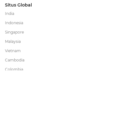
Situs Global
India
Indonesia
Singapore
Malaysia
Vietnam
Cambodia
Colombia
Peru
International
redBus adalah jasa pemesanan tiket bis secara online
terbesar di dunia. Telah dipercaya lebih dari 36 juta