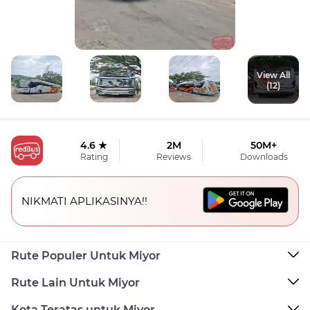
View All
(12)
4.6 ★
2M
50M+
Rating
Reviews
Downloads
NIKMATI APLIKASINYA!!
Rute Populer Untuk Miyor
Rute Lain Untuk Miyor
Kota Teratas untuk Miyor