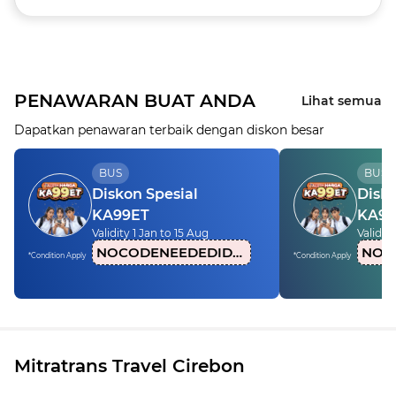
PENAWARAN BUAT ANDA
Lihat semua
Dapatkan penawaran terbaik dengan diskon besar
BUS
BUS
Diskon Spesial
Disko
KA99ET
KA99
Validity 1 Jan to 15 Aug
Validity
NOCODENEEDEDIDN1
*Condition Apply
*Condition Apply
Mitratrans Travel Cirebon