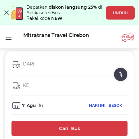
Dapatkan
diskon langsung 25%
di
Aplikasi redBus.
UNDUH
Pakai kode
NEW
Mitratrans Travel Cirebon
DARI
KE
7
Agu
Ju
HARI INI
BESOK
Cari Bus