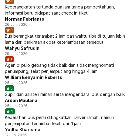
3
Keberangkatan tertunda dua jam tanpa pemberitahuan,
informasi baru didapat saat check in tiket.
Norman Febrianto
26 Jun, 2026
3
Bus berangkat terlambat 2 jam dan waktu tiba di tujuan lebih
lama dari perkiraan akibat keterlambatan tersebut.
Wahyu Safrudin
29 Jun, 2026
1
Agen di pulo gebang tidak baik dan tidak menghormati
penumpang, telat penjemput ang hingga 4 jam
William Benyamin Roberts
25 Jun, 2026
5
Supir dan asisten ramah serta mengendarai bus dengan baik.
Ardan Maulana
25 Jun, 2026
4
Kebersihan bus perlu ditingkatkan. Driver ramah, namun
penjemputan terlambat lebih dari 1 jam
Yudha Kharisma
12 Jun, 2026