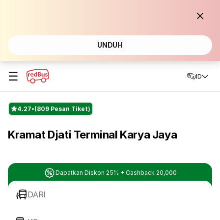
UNDUH
☰
ID
4.27
(809 Pesan Tiket)
Kramat Djati Terminal Karya Jaya
Dapatkan Diskon 25% + Cashback 20,000
DARI