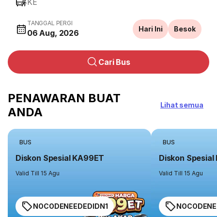
KE
TANGGAL PERGI
Hari Ini
Besok
06 Aug, 2026
Cari Bus
PENAWARAN BUAT
Lihat semua
ANDA
BUS
BUS
Diskon Spesial KA99ET
Diskon Spesia
Valid Till 15 Agu
Valid Till 15 Agu
NOCODENEEDEDIDN1
NOCODENE