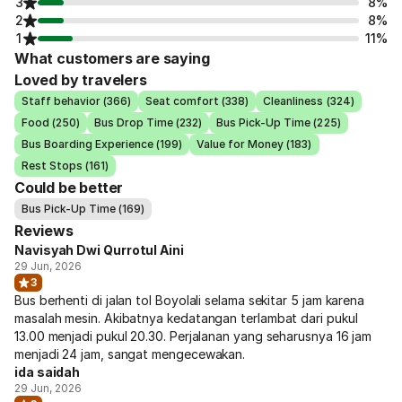
3
8%
2
8%
1
11%
What customers are saying
Loved by travelers
Staff behavior (366)
Seat comfort (338)
Cleanliness (324)
Food (250)
Bus Drop Time (232)
Bus Pick-Up Time (225)
Bus Boarding Experience (199)
Value for Money (183)
Rest Stops (161)
Could be better
Bus Pick-Up Time (169)
Reviews
Navisyah Dwi Qurrotul Aini
29 Jun, 2026
3
Bus berhenti di jalan tol Boyolali selama sekitar 5 jam karena
masalah mesin. Akibatnya kedatangan terlambat dari pukul
13.00 menjadi pukul 20.30. Perjalanan yang seharusnya 16 jam
menjadi 24 jam, sangat mengecewakan.
ida saidah
29 Jun, 2026