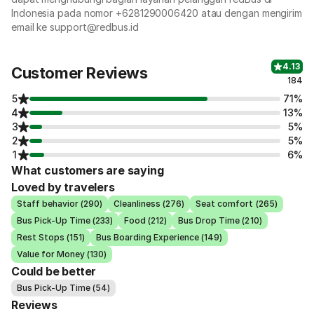
Indonesia pada nomor +6281290006420 atau dengan mengirim
email ke support@redbus.id
4.13
Customer Reviews
184
5
71%
4
13%
3
5%
2
5%
1
6%
What customers are saying
Loved by travelers
Staff behavior (290)
Cleanliness (276)
Seat comfort (265)
Bus Pick-Up Time (233)
Food (212)
Bus Drop Time (210)
Rest Stops (151)
Bus Boarding Experience (149)
Value for Money (130)
Could be better
Bus Pick-Up Time (54)
Reviews