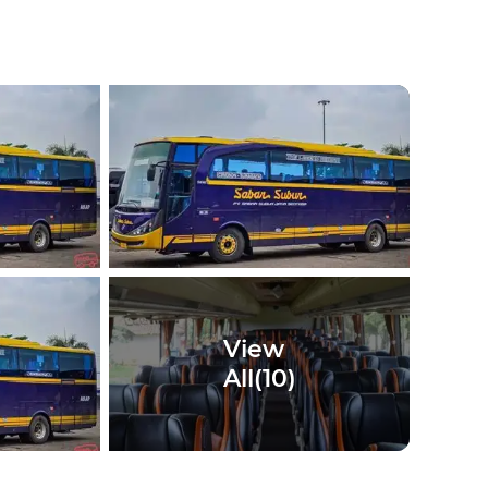
View
All(
10
)