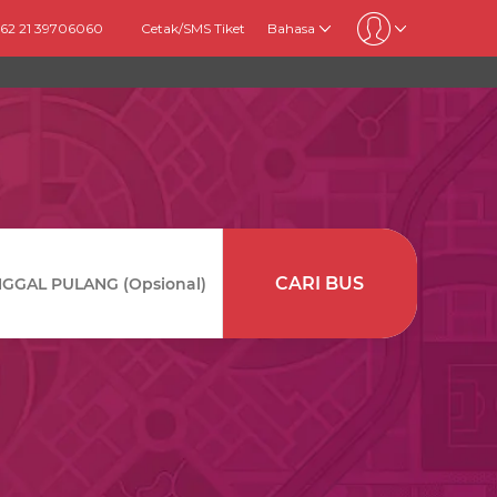
+62 21 39706060
Cetak/SMS Tiket
Bahasa
CARI BUS
GAL PULANG