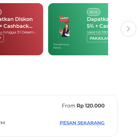
BUS
atkan Diskon
Dapatkan Diskon
+ Cashback
5% + Cashback
Berlaku hingga 31 Desember 2026
Valid till 31th December 2026
000
10.000
W
PAKAILAGI
*Conditions
Apply
From
Rp
120.000
PM
PESAN SEKARANG