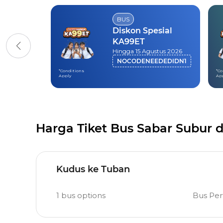
BUS
Diskon Spesial
KA99ET
Hingga 15 Agustus 2026
NOCODENEEDEDIDN1
*Conditions
*Co
Apply
Ap
Harga Tiket Bus Sabar Subur 
Kudus ke Tuban
1
bus options
Bus Pe