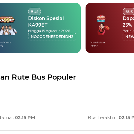
BUS
BUS
Diskon Spesial
Dap
KA99ET
25% 
Hingga 15 Agustus 2026
20,
NOCODENEEDEDIDN2
NE
nditions
*Conditions
ply
Apply
dan Rute Bus Populer
rtama
:
02:15 PM
Bus Terakhir
:
02:15 