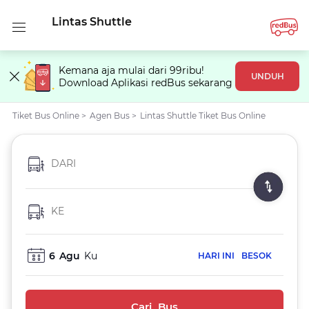
Lintas Shuttle
Kemana aja mulai dari 99ribu!
UNDUH
Download Aplikasi redBus sekarang
Tiket Bus Online
>
Agen Bus
>
Lintas Shuttle Tiket Bus Online
DARI
KE
6
Agu
Ku
HARI INI
BESOK
Cari Bus