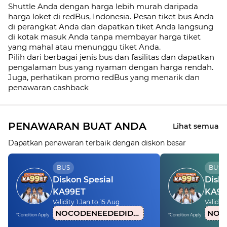
Shuttle Anda dengan harga lebih murah daripada
harga loket di redBus, Indonesia. Pesan tiket bus Anda
di perangkat Anda dan dapatkan tiket Anda langsung
di kotak masuk Anda tanpa membayar harga tiket
yang mahal atau menunggu tiket Anda.
Pilih dari berbagai jenis bus dan fasilitas dan dapatkan
pengalaman bus yang nyaman dengan harga rendah.
Juga, perhatikan promo redBus yang menarik dan
penawaran cashback
PENAWARAN BUAT ANDA
Lihat semua
Dapatkan penawaran terbaik dengan diskon besar
BUS
BUS
Diskon Spesial
Disko
KA99ET
KA99
Validity 1 Jan to 15 Aug
Validity
NOCODENEEDEDIDN1
*Condition Apply
*Condition Apply